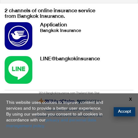
2 channels of online insurance service
from Bangkok Insurance.
Application
Bangkok Insurance
LINE@bangkokinsurance
2014 Bangkokinsurance.com Thailand Web Stat
X
This website uses cookies to improve content and
services and to provide a better user experience.
Security Policy
Terms and Conditions
Accept
By using our website you consent to all cookies in
Privacy and Personal Information Management Policy
accordance with our
privacy and personal data
management policy.