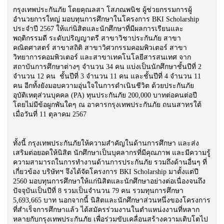
กรุงเทพประกันภัย โดยคุณลสา โสภณพนิช ผู้ช่วยกรรมการผู้
อำนวยการใหญ่ มอบทุนการศึกษาในโครงการ BKI Scholarship
ประจำปี 2567 ให้แก่นิสิตและนักศึกษาที่มีผลการเรียนและ
พฤติกรรมดี ระดับปริญญาตรี สาขาวิชาประกันภัย สาขา
คณิตศาสตร์ สาขาสถิติ สาขาวิศวกรรมคอมพิวเตอร์ สาขา
วิทยาการคอมพิวเตอร์ และสาขาเทคโนโลยีสารสนเทศ จาก
สถาบันการศึกษาต่างๆ จำนวน 34 คน แบ่งเป็นนักศึกษาชั้นปีที่ 2
จำนวน 12 คน ชั้นปีที่ 3 จำนวน 11 คน และชั้นปีที่ 4 จำนวน 11
คน อีกทั้งยังมอบความอุ่นใจในการดำเนินชีวิต ด้วยประกันภัย
อุบัติเหตุส่วนบุคคล (PA) ทุนประกันภัย 200,000 บาทต่อคนต่อปี
โดยไม่มีข้อผูกพันใดๆ ณ อาคารกรุงเทพประกันภัย ถนนสาทรใต้
เมื่อวันที่ 11 ตุลาคม 2567
ทั้งนี้ กรุงเทพประกันภัยให้ความสำคัญในด้านการศึกษา และส่ง
เสริมต่อยอดให้นิสิต นักศึกษาเป็นบุคลากรที่มีคุณภาพ และมีความรู้
ความสามารถในการทำงานด้านการประกันภัย รวมถึงด้านอื่นๆ ที่
เกี่ยวข้อง บริษัทฯ จึงได้จัดโครงการ BKI Scholarship มาตั้งแต่ปี
2560 มอบทุนการศึกษาให้แก่นิสิตและนักศึกษาอย่างต่อเนื่องจนถึง
ปัจจุบันเป็นปีที่ 8 รวมเป็นจำนวน 79 คน รวมทุนการศึกษา
5,693,665 บาท นอกจากนี้ นิสิตและนักศึกษาส่วนหนึ่งของโครงการ
ที่สำเร็จการศึกษาแล้ว ได้สมัครร่วมงานในตำแหน่งงานที่หลาก
หลายกับกรุงเทพประกันภัย เพื่อร่วมขับเคลื่อนสร้างความเติบโตไป