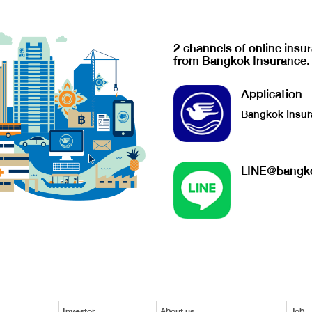
2 channels of online insu
from Bangkok Insurance.
Application
Bangkok Insur
LINE@bangko
Investor
About us
Job