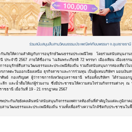
ร่วมสนับสนุนสืบสานวัฒนธรรมประเพณีแห่เทียนพรรษา จ.อุบลราชธานี
ะกันภัยให้ความสำคัญกับการอนุรักษ์วัฒนธรรมประเพณีไทย โดยร่วมสนับสนุนงานป
ี ประจำปี 2567 ภายใต้ชื่องาน “เฉลิมพระเกียรติ 72 พรรษา เมืองเทียน เมืองธรรม ง
ริมการอนุรักษ์สืบสานวัฒนธรรมและประเพณีท้องถิ่น รวมถึงสนับสนุนการท่องเที่ยวใ
ดการภาคตะวันออกเฉียงเหนือ ธุรกิจสาขาและการร่วมทุน เป็นผู้แทนบริษัทฯ มอบเงิ
ุภศิษย์ กอเจริญยศ ผู้ว่าราชการจังหวัดอุบลราชธานี พร้อมทั้งบริษัทฯ ได้ร่วมออกบู
ะลึก และน้ำดื่มให้แก่ผู้ร่วมงาน ซึ่งมีประชาชนให้ความสนใจร่วมกิจกรรมต่างๆ ณ บ
ลราชธานี เมื่อวันที่ 19 - 21 กรกฎาคม 2567
ุงเทพประกันภัยยังคงเดินหน้าสนับสนุนกิจกรรมเทศกาลท้องถิ่นที่สำคัญในแต่ละภูมิภาคอย
 สืบสานวัฒนธรรมและประเพณีท้องถิ่น รวมทั้งเพื่อสร้างความใกล้ชิดกับประชาชนในพื้น