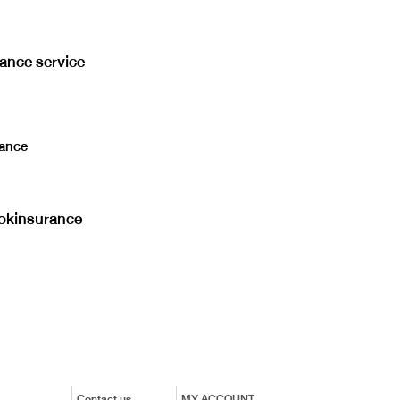
rance service
ance
kinsurance
Contact us
MY ACCOUNT