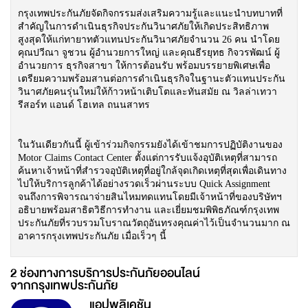
กรุงเทพประกันภัยจัดกิจกรรมส่งเสริมความรู้และแนะนำบทบาทที่
สำคัญในการดำเนินธุรกิจประกันวินาศภัยให้เกิดประสิทธิภาพ
สูงสุดให้แก่ทายาทตัวแทนประกันวินาศภัยจำนวน 26 คน นำโดย
คุณปวีณา จูชวน ผู้อำนวยการใหญ่ และคุณธีรยุทธ กิจวรพัฒน์ ผู้
อำนวยการ ธุรกิจสาขา ให้การต้อนรับ พร้อมบรรยายพิเศษเพื่อ
เตรียมความพร้อมสานต่อการดำเนินธุรกิจในฐานะตัวแทนประกัน
วินาศภัยคนรุ่นใหม่ให้ก้าวหน้าเติบโตและทันสมัย ณ วิลล่าเทวา
รีสอร์ท แอนด์ โฮเทล ถนนสาทร
ในวันเดียวกันนี้ ผู้เข้าร่วมกิจกรรมยังได้เข้าชมการปฏิบัติงานของ
Motor Claims Contact Center ตั้งแต่การรับแจ้งอุบัติเหตุที่สามารถ
ค้นหาเจ้าหน้าที่สำรวจอุบัติเหตุที่อยู่ใกล้จุดเกิดเหตุที่สุดเพื่อเดินทาง
ไปให้บริการลูกค้าได้อย่างรวดเร็วผ่านระบบ Quick Assignment
จนถึงการพิจารณาจ่ายสินไหมทดแทนโดยมีเจ้าหน้าที่ของบริษัทฯ
อธิบายพร้อมสาธิตวิธีการทำงาน และเยี่ยมชมพิพิธภัณฑ์กรุงเทพ
ประกันภัยที่รวบรวมโบราณวัตถุอันทรงคุณค่าไว้เป็นจำนวนมาก ณ
อาคารกรุงเทพประกันภัย เมื่อเร็วๆ นี้
2 ช่องทางการบริการประกันภัยออนไลน์
จากกรุงเทพประกันภัย
แอปพลิเคชัน