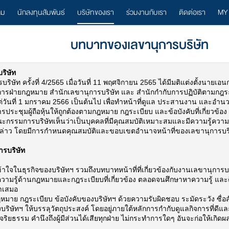
ลม
นักลงทุนสัมพันธ์
บริษัทของเรา
ร่วมงานกับเรา
ติดต่อเรา
MY
บทบาทของเลขานุการบริษัท
ริษัท
ษัท ครั้งที่ 4/2565 เมื่อวันที่ 11 พฤศจิกายน 2565 ได้มีมติแต่งตั้งนายเอนก
ารฝ่ายกฎหมาย สำนักเลขานุการบริษัท และ สำนักกำกับการปฏิบัติตามกฎร
้งแต่วันที่ 1 มกราคม 2566 เป็นต้นไป เพื่อทำหน้าที่ดูแล ประสานงาน แ
ประชุมผู้ถือหุ้นให้ถูกต้องตามกฎหมาย กฎระเบียบ และข้อบังคับที่เกี่ยวข้
ที่คณะกรรมการบริษัทเห็นว่าเป็นบุคคลที่มีคุณสมบัติเหมาะสมและมีความรู้คว
ล่าว โดยมีการกำหนดคุณสมบัติและขอบเขตอำนาจหน้าที่ของเลขานุการบริ
ารบริษัท
าใจในธุรกิจของบริษัทฯ รวมถึงบทบาทหน้าที่ที่เกี่ยวข้องกับงานเลขานุการบริ
ความรู้ด้านกฎหมายและกฎระเบียบที่เกี่ยวข้อง ตลอดจนศึกษาหาความรู้ และ
่ำเสมอ
ฎหมาย กฎระเบียบ ข้อบังคับของบริษัทฯ ด้วยความรับผิดชอบ ระมัดระวัง ซื่อสัตย
ิษัทฯ ให้บรรลุวัตถุประสงค์ โดยอยู่ภายใต้หลักการกำกับดูแลกิจการที่ด
ริยธรรม คำนึงถึงผู้มีส่วนได้เสียทุกฝ่าย ไม่กระทำการใดๆ อันจะก่อให้เกิด