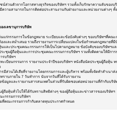
ยชน์ส่วนตัวจากโอกาสทางธุรกิจของบริษัทฯ รวมทั้งเก็บรักษาความลับของบริษ
ี่ดี มีความสามารถในการติดต่อประสานงานกับฝ่ายงานและหน่วยงานต่างๆ ท
องเลขานุการบริษัท
ต้นแก่กรรมการในข้อกฎหมาย ระเบียบและข้อบังคับต่างๆ ของบริษัทฯที่ค
ูกต้องและสม่ำเสมอ รวมถึงรายงานการเปลี่ยนแปลงในข้อกำหนดกฎหมายที่มี
อหุ้นและประชุมคณะกรรมการให้เป็นไปตามกฎหมาย ข้อบังคับของบริษัทฯและข้
ะชุมผู้ถือหุ้นและการประชุมคณะกรรมการบริษัทฯ รวมทั้งติดตามให้มีการปฏิบั
รบริษัทฯ
าทะเบียนกรรมการ รายงานประจำปีของบริษัทฯ หนังสือนัดประชุมผู้ถือหุ้น
ม
ารมีส่วนได้เสียที่รายงานโดยกรรมการและผู้บริหาร พร้อมทั้งจัดทำสำเ
ราบภายใน 7 วันทำการ นับจากวันที่ได้รับรายงาน
เผยข้อมูลและรายงานสารสนเทศในส่วนที่รับผิดชอบต่อหน่วยงานที่กำกับบร
บผู้ถือหุ้นทั่วไปให้ได้รับทราบสิทธิต่างๆ ของผู้ถือหุ้นและข่าวสารของบริษัทฯ
ณะกรรมการบริษัทฯ
ตามที่คณะกรรมการกำกับตลาดทุนประกาศกำหนด