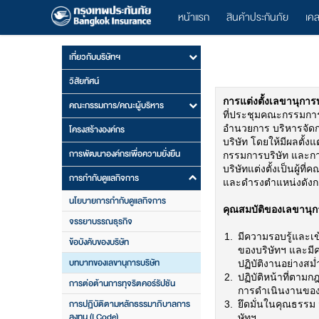
หน้าแรก
สินค้าประกันภัย
เค
เกี่ยวกับบริษัทฯ
วิสัยทัศน์
การแต่งตั้งเลขานุการบ
คณะกรรมการ/คณะผู้บริหาร
ที่ประชุมคณะกรรมการบริ
โครงสร้างองค์กร
อำนวยการ บริหารจัดก
บริษัท โดยให้มีผลตั
การพัฒนาองค์กรเพื่อความยั่งยืน
กรรมการบริษัท และการ
บริษัทแต่งตั้งเป็นผู้
การกำกับดูแลกิจการ
และดำรงตำแหน่งดังก
นโยบายการกำกับดูแลกิจการ
คุณสมบัติของเลขานุก
จรรยาบรรณธุรกิจ
มีความรอบรู้และเข้
ข้อบังคับของบริษัท
ของบริษัทฯ และมี
บทบาทของเลขานุการบริษัท
ปฏิบัติงานอย่างสม
ปฏิบัติหน้าที่ตามก
การต่อต้านการทุจริตคอร์รัปชัน
การดำเนินงานของบร
การปฏิบัติตามหลักธรรมาภิบาลการ
ยึดมั่นในคุณธรรม จ
ลงทุน (I Code)
ษัทฯ