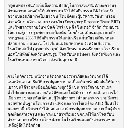
กรุงเทพประกันภัยเห็นถึงความสำคัญในการส่งเสริมทักษะความรู้
ด้านความปลอดภัยให้แก่เยาวชน จึงได้จัดกิจกรรม BKI ส่งเสริม
ความปลอดภัย ห่วงใยเยาวชน โดยมีคณะผู้บริหารบริษัทฯ พร้อม
ด้วยพนักงานจิตอาสาบรรเทาภัย (Emergency Response Team: ERT)
และวิทยากรจากบริษัท ชิลด์ ไฟร์ เซฟตี้ เซ็นเตอร์ จำกัด ร่วมอบรม
ให้ความรู้การปฐมพยาบาลเบื้องต้น โดยตั้งแต่เดือนพฤษภาคมถึง
กรกฎาคม 2568 ได้จัดกิจกรรมให้แก่นักเรียนชั้นมัธยมศึกษาตอน
ปลาย รวม 5 แห่ง ณ โรงเรียนแม่จันวิทยาคม จังหวัดเชียงราย
โรงเรียนผักไห่ (สุทธาประมุข) จังหวัดพระนครศรีอยุธยา โรงเรียน
บอสโกพิทักษ์ จังหวัดนครปฐม โรงเรียนสตรีพังงา จังหวัดพังงา และ
โรงเรียนหนองหานวิทยา จังหวัดอุดรธานี
ภายในกิจกรรม พนักงานจิตอาสาบรรเทาภัยและวิทยากรได้
แนะนำและสาธิตวิธีการปฐมพยาบาลเบื้องต้น พร้อมฝึกฝนให้น้องๆ
เยาวชนได้ร่วมลงมือปฏิบัติอย่างถูกวิธี เช่น การรักษาบาดแผล
ทั่วไปและบาดแผลจากสัตว์มีพิษและไม่มีพิษ การห้ามเลือด การใส่
เฝือก การช่วยเหลือเด็กและผู้ใหญ่จากการสำลักอาหาร รวมถึงการ
ช่วยชีวิตพื้นฐานโดยการทำ CPR และการใช้เครื่อง AED ปั๊มหัวใจ
นอกจากนี้ บริษัทฯ ยังได้มอบอุปกรณ์การปฐมพยาบาล รถเข็นผู้ป่วย
ชุดเฝือกสำเร็จรูป และกระเป๋ายาพร้อมเวชภัณฑ์ให้แก่โรงเรียน
ต่างๆ สามารถใช้ประโยชน์ภายในโรงเรียนและยังสามารถช่วย
เหลือผู้อื่นได้อีกด้วย