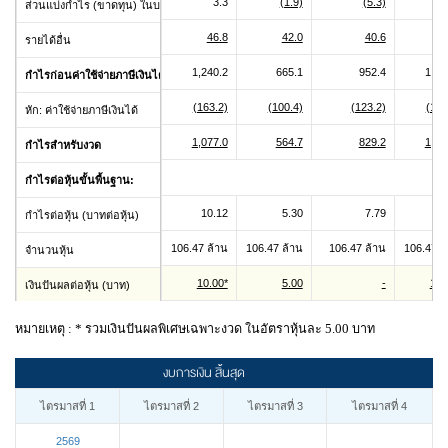
3.3
(1.9)
(5.3)
ส่วนแบ่งกำไร (ขาดทุน) ในบริษัทร่วมภายใต้วิธีส่วนได้เสีย
46.8
42.0
40.6
4
รายได้อื่น
1,240.2
665.1
952.4
1,23
กำไรก่อนค่าใช้จ่ายภาษีเงินได้
(163.2)
(100.4)
(123.2)
(162
หัก: ค่าใช้จ่ายภาษีเงินได้
1,077.0
564.7
829.2
1,07
กำไรสำหรับงวด
กำไรต่อหุ้นขั้นพื้นฐาน:
10.12
5.30
7.79
10
กำไรต่อหุ้น (บาทต่อหุ้น)
106.47 ล้าน
106.47 ล้าน
106.47 ล้าน
106.47 ล
จำนวนหุ้น
10.00*
5.00
-
10.
เงินปันผลต่อหุ้น (บาท)
หมายเหตุ : * รวมเงินปันผลพิเศษเฉพาะงวด ในอัตราหุ้นละ 5.00 บาท
งบการเงิน สิ้นสุด
ไตรมาสที่ 1
ไตรมาสที่ 2
ไตรมาสที่ 3
ไตรมาสที่ 4
2569