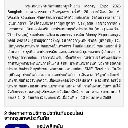
กรุงเทพประกันภัยร่วมออกบูทในงาน Money Expo 2026
Bangkok งานมหกรรมการเงินกรุงเทพ ครั้งที่ 26 ภายใต้แนวคิด AI
Wealth Creation ขับเคลื่อนความมั่งคั่งด้วยพลังเอไอ จัดโดยวารสารการ
เงินธนาคาร โดยได้รับเกียรติจากคุณชูฉัตร ประมูลผล เลขาธิการคณะ
กรรมการกำกับและส่งเสริมการประกอบธุรกิจประกันภัย (คปภ.) คุณภริตา
วิริยะรังสฤษฎ์ รองประธานจัดงานมหกรรมการเงิน Money Expo และคุณ
พจณี คงคาลัย ผู้ช่วยผู้จัดการใหญ่ ธนาคารกรุงเทพ จำกัด (มหาชน) ร่วม
เปิดบูทกรุงเทพประกันภัยอย่างเป็นทางการ โดยมีคุณปัญญ์ รอดลอยทุกข์ ผู้
อำนวยการ ธุรกิจสถาบันการเงิน และคุณทัศพงศ์ บุศยพลากร ผู้อำนวยการ
ธุรกิจลูกค้ารายย่อย ให้การต้อนรับ ซึ่งบริษัทฯ ได้จัดโปรโมชันสุดพิเศษ
สำหรับผู้ที่ทำประกันภัยภายในงาน เช่น ประกันภัยรถยนต์ ประกันอัคคีภัย
ประกันภัยสำหรับธุรกิจขนาดกลางและขนาดย่อม SME Total ประกันภัย
อุบัติเหตุ ประกันภัยสุขภาพ และประกันภัยการเดินทาง ให้ลูกค้าเลือกทำ
ประกันภัยที่รองรับทุกความเสี่ยงและตอบโจทย์ไลฟ์สไตล์ พร้อมส่วนลดเบี้ย
ประกันภัยและของสมนาคุณมากมาย นอกจากนี้ ภายในงานบริษัทฯ ยังได้
จัดกิจกรรมร่วมสนุกลุ้นรับของรางวัลพิเศษอีกด้วย ณ อาคารชาเลนเจอร์
ฮอลล์ 1 - 2 อิมแพ็ค เมืองทองธานี เมื่อวันที่ 7 - 10 พฤษภาคม 2569
2 ช่องทางการบริการประกันภัยออนไลน์
จากกรุงเทพประกันภัย
แอปพลิเคชัน