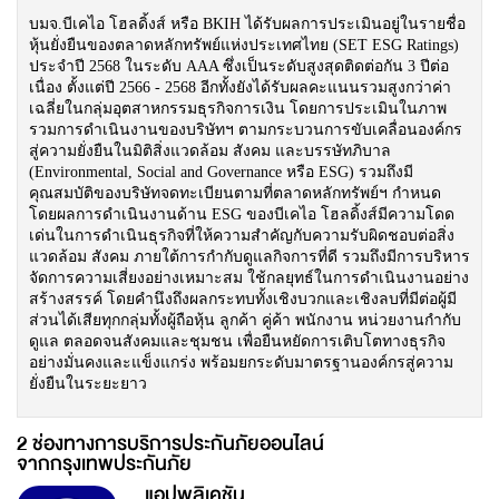
บมจ.บีเคไอ โฮลดิ้งส์ หรือ BKIH ได้รับผลการประเมินอยู่ในรายชื่อ
หุ้นยั่งยืนของตลาดหลักทรัพย์แห่งประเทศไทย (SET ESG Ratings)
ประจำปี 2568 ในระดับ AAA ซึ่งเป็นระดับสูงสุดติดต่อกัน 3 ปีต่อ
เนื่อง ตั้งแต่ปี 2566 - 2568 อีกทั้งยังได้รับผลคะแนนรวมสูงกว่าค่า
เฉลี่ยในกลุ่มอุตสาหกรรมธุรกิจการเงิน โดยการประเมินในภาพ
รวมการดำเนินงานของบริษัทฯ ตามกระบวนการขับเคลื่อนองค์กร
สู่ความยั่งยืนในมิติสิ่งแวดล้อม สังคม และบรรษัทภิบาล
(Environmental, Social and Governance หรือ ESG) รวมถึงมี
คุณสมบัติของบริษัทจดทะเบียนตามที่ตลาดหลักทรัพย์ฯ กำหนด
โดยผลการดำเนินงานด้าน ESG ของบีเคไอ โฮลดิ้งส์มีความโดด
เด่นในการดำเนินธุรกิจที่ให้ความสำคัญกับความรับผิดชอบต่อสิ่ง
แวดล้อม สังคม ภายใต้การกำกับดูแลกิจการที่ดี รวมถึงมีการบริหาร
จัดการความเสี่ยงอย่างเหมาะสม ใช้กลยุทธ์ในการดำเนินงานอย่าง
สร้างสรรค์ โดยคำนึงถึงผลกระทบทั้งเชิงบวกและเชิงลบที่มีต่อผู้มี
ส่วนได้เสียทุกกลุ่มทั้งผู้ถือหุ้น ลูกค้า คู่ค้า พนักงาน หน่วยงานกำกับ
ดูแล ตลอดจนสังคมและชุมชน เพื่อยืนหยัดการเติบโตทางธุรกิจ
อย่างมั่นคงและแข็งแกร่ง พร้อมยกระดับมาตรฐานองค์กรสู่ความ
ยั่งยืนในระยะยาว
2 ช่องทางการบริการประกันภัยออนไลน์
จากกรุงเทพประกันภัย
แอปพลิเคชัน