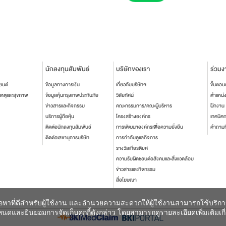
นักลงทุนสัมพันธ์
บริษัทของเรา
ร่วมง
ยนต์
ข้อมูลทางการเงิน
เกี่ยวกับบริษัทฯ
ขั้นตอ
เหตุและสุขภาพ
ข้อมูลหุ้นกรุงเทพประกันภัย
วิสัยทัศน์
ตำแหน่
ข่าวสารและกิจกรรม
คณะกรรมการ/คณะผู้บริหาร
ฝึกงาน
บริการผู้ถือหุ้น
โครงสร้างองค์กร
เทคนิค
ติดต่อนักลงทุนสัมพันธ์
การพัฒนาองค์กรเพื่อความยั่งยืน
คำถามท
ติดต่อเลขานุการบริษัท
การกำกับดูแลกิจการ
รางวัลเกียรติยศ
ความรับผิดชอบต่อสังคมและสิ่งแวดล้อม
ข่าวสารและกิจกรรม
สื่อโฆษณา
เนื้อหาที่ดีสำหรับผู้ใช้งาน และอำนวยความสะดวกให้ผู้ใช้งานสามารถใช้บริก
ดและยินยอมการจัดเก็บคุกกี้ดังกล่าว โดยสามารถดูรายละเอียดเพิ่มเติมเกี่ยวก