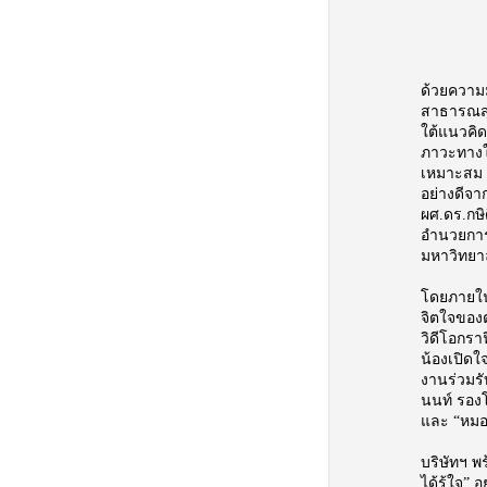
ด้วยความม
สาธารณสุข
ใต้แนวคิด
ภาวะทางใจ
เหมาะสม 
อย่างดีจ
ผศ.ดร.กษิ
อำนวยการ
มหาวิทยา
โดยภายในง
จิตใจของต
วิดีโอกราฟ
น้องเปิดใ
งานร่วมรั
นนท์ รอง
และ “หมอฟ
บริษัทฯ พ
ได้รู้ใจ”