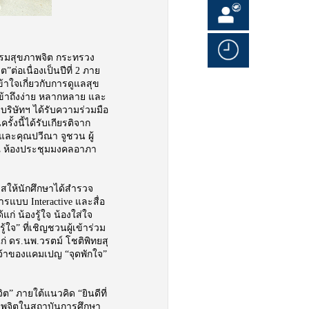
บกรมสุขภาพจิต กระทรวง
่อเนื่องเป็นปีที่ 2 ภาย
ข้าใจเกี่ยวกับการดูแลสุข
ข้าถึงง่าย หลากหลาย และ
ิษัทฯ ได้รับความร่วมมือ
นี้ได้รับเกียรติจาก
ละคุณปวีณา จูชวน ผู้
 ณ ห้องประชุมมงคลอาภา
กาสให้นักศึกษาได้สำรวจ
แบบ Interactive และสื่อ
้แก่ น้องรู้ใจ น้องใส่ใจ
ใจ” ที่เชิญชวนผู้เข้าร่วม
่ ดร.นพ.วรตม์ โชติพิทยสุ
จ้าของแคมเปญ “จุดพักใจ”
ต” ภายใต้แนวคิด “ยินดีที่
ขภาพจิตในสถาบันการศึกษา