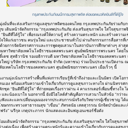
กรุงเทพประกันภัยผนึกกรมสุขภาพจิต ต่อยอดแนวคิดยินดีที่ได้รู้ใจ
ุ่งมั่นที่จะส่งเสริมการดูแลสุขภาพจิตของคนไทย กรุงเทพประกันภัยร่วมกั
 เดินหน้าจัดกิจกรรม “กรุงเทพประกันภัย ส่งเสริมสุขภาพใจ ใส่ใจสุขภาพจิต”ต
 “ยินดีที่ได้รู้ใจ” เพื่อรณรงค์ให้ความรู้ สร้างความตระหนัก และสร้างความเ
ให้แก่เยาวชน คนรุ่นใหม่ และประชาชนทั่วไป ผ่านกิจกรรมการสื่อสารที่เ
ด้วยการจัดนิทรรศการและการพูดคุยเสวนาในสถาบันการศึกษาต่างๆ ล่าสุดบร
ากมหาวิทยาลัยเทคโนโลยีราชมงคลพระนคร ศูนย์พณิชยการพระนคร โดยในครั้ง
ดิ์เดช สุทธิวานิช รองอธิการบดี มหาวิทยาลัยเทคโนโลยีราชมงคลพระนคร แ
ใหญ่ บริษัท กรุงเทพประกันภัย จำกัด (มหาชน) ร่วมเป็นประธานเปิดงาน
ลัยเทคโนโลยีราชมงคลพระนคร ศูนย์พณิชยการพระนคร เมื่อเร็วๆ นี้
านมุ่งเน้นการสร้างพื้นที่แห่งการเรียนรู้ที่เข้าถึงง่ายและเป็นมิตร เปิดโอ
นเอง พร้อมเสริมความเข้าใจเกี่ยวกับการดูแลสุขภาวะทางใจ ผ่านนิทรรศการ
ิกชุด “ยินดีที่ได้รู้ใจ” ที่ถ่ายทอดเรื่องราวผ่าน 4 คาแรกเตอร์เพื่อนซี้ทางใจ ได
จ และน้องเบาใจ นอกจากนี้ ยังมีไฮไลต์สำคัญคือการเสวนาในหัวข้อ “กว่าจะรู้
บฟังและแลกเปลี่ยนมุมมองจากประสบการณ์จริงกับวิทยากรผู้เชี่ยวชาญ ได้แก
โฆษกกระทรวงสาธารณสุข “เขื่อน” ภัทรดนัย เสตสุวรรณ นักจิตบำบัดและเ
รัง” นรีกุล เกตุประภากร นักแสดงและอินฟลูเอนเซอร์ชื่อดัง
ร้อมเดินหน้าจัดกิจกรรม “กรุงเทพประกันภัย ส่งเสริมสุขภาพใจ ใส่ใจสุขภาพจิ
 อย่างต่อเนื่อง เพื่อสร้างความตระหนักรู้และความเข้าใจเกี่ยวกับการดูแลสุ