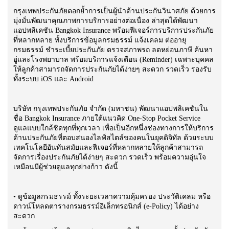
กรุงเทพประกันภัยตอกย้ำการเป็นผู้นำด้านประกันวินาศภัย ด้วยการ
มุ่งมั่นพัฒนาคุณภาพการบริการอย่างต่อเนื่อง ล่าสุดได้พัฒนา
แอปพลิเคชัน Bangkok Insurance พร้อมฟีเจอร์การบริการประกันภัย
ที่หลากหลาย ทั้งบริการข้อมูลกรมธรรม์ แจ้งเคลม ต่ออายุ
กรมธรรม์ ชำระเบี้ยประกันภัย ตรวจสภาพรถ ลดหย่อนภาษี ค้นหา
อู่และโรงพยาบาล พร้อมบริการแจ้งเตือน (Reminder) เฉพาะบุคคล
ให้ลูกค้าสามารถจัดการประกันภัยได้ง่ายๆ สะดวก รวดเร็ว รองรับ
ทั้งระบบ iOS และ Android
บริษัท กรุงเทพประกันภัย จำกัด (มหาชน) พัฒนาแอปพลิเคชันใน
ชื่อ Bangkok Insurance ภายใต้แนวคิด One-Stop Pocket Service
ดูแลแบบใกล้ชิดทุกที่ทุกเวลา เพื่อเป็นอีกหนึ่งช่องทางการให้บริการ
ด้านประกันภัยที่ตอบสนองไลฟ์สไตล์ของคนในยุคดิจิทัล ด้วยระบบ
เทคโนโลยีอันทันสมัยและฟีเจอร์ที่หลากหลายให้ลูกค้าสามารถ
จัดการเรื่องประกันภัยได้ง่ายๆ สะดวก รวดเร็ว พร้อมความอุ่นใจ
เหมือนมีผู้ช่วยดูแลทุกย่างก้าว ดังนี้
• ดูข้อมูลกรมธรรม์ ทั้งระยะเวลาความคุ้มครอง ประวัติเคลม หรือ
ดาวน์โหลดตารางกรมธรรม์อิเล็กทรอนิกส์ (e-Policy) ได้อย่าง
สะดวก