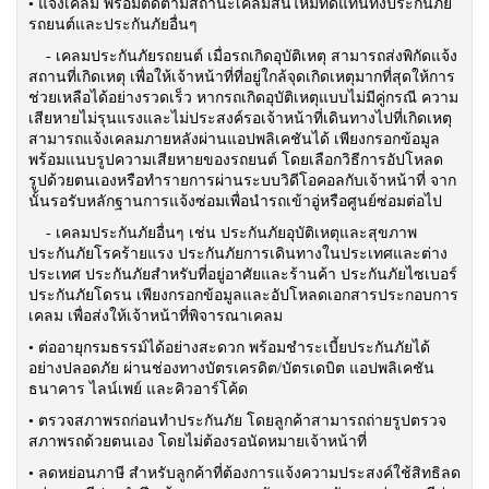
• แจ้งเคลม พร้อมติดตามสถานะเคลมสินไหมทดแทนทั้งประกันภัย
รถยนต์และประกันภัยอื่นๆ
- เคลมประกันภัยรถยนต์ เมื่อรถเกิดอุบัติเหตุ สามารถส่งพิกัดแจ้ง
สถานที่เกิดเหตุ เพื่อให้เจ้าหน้าที่ที่อยู่ใกล้จุดเกิดเหตุมากที่สุดให้การ
ช่วยเหลือได้อย่างรวดเร็ว หากรถเกิดอุบัติเหตุแบบไม่มีคู่กรณี ความ
เสียหายไม่รุนแรงและไม่ประสงค์รอเจ้าหน้าที่เดินทางไปที่เกิดเหตุ
สามารถแจ้งเคลมภายหลังผ่านแอปพลิเคชันได้ เพียงกรอกข้อมูล
พร้อมแนบรูปความเสียหายของรถยนต์ โดยเลือกวิธีการอัปโหลด
รูปด้วยตนเองหรือทำรายการผ่านระบบวิดีโอคอลกับเจ้าหน้าที่ จาก
นั้นรอรับหลักฐานการแจ้งซ่อมเพื่อนำรถเข้าอู่หรือศูนย์ซ่อมต่อไป
- เคลมประกันภัยอื่นๆ เช่น ประกันภัยอุบัติเหตุและสุขภาพ
ประกันภัยโรคร้ายแรง ประกันภัยการเดินทางในประเทศและต่าง
ประเทศ ประกันภัยสำหรับที่อยู่อาศัยและร้านค้า ประกันภัยไซเบอร์
ประกันภัยโดรน เพียงกรอกข้อมูลและอัปโหลดเอกสารประกอบการ
เคลม เพื่อส่งให้เจ้าหน้าที่พิจารณาเคลม
• ต่ออายุกรมธรรม์ได้อย่างสะดวก พร้อมชำระเบี้ยประกันภัยได้
อย่างปลอดภัย ผ่านช่องทางบัตรเครดิต/บัตรเดบิต แอปพลิเคชัน
ธนาคาร ไลน์เพย์ และคิวอาร์โค้ด
• ตรวจสภาพรถก่อนทำประกันภัย โดยลูกค้าสามารถถ่ายรูปตรวจ
สภาพรถด้วยตนเอง โดยไม่ต้องรอนัดหมายเจ้าหน้าที่
• ลดหย่อนภาษี สำหรับลูกค้าที่ต้องการแจ้งความประสงค์ใช้สิทธิลด