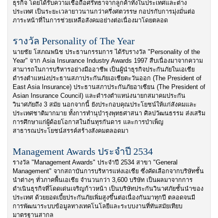
ธุรกิจ โดยได้รับความเชื่อถือศรัทธาจากลูกค้าทั้งในประเทศและต่าง
ประเทศ เป็นระยะเวลายาวนานกว่าครึ่งศตวรรษ กอปรกับการมุ่งมั่นต่อ
ภาระหน้าที่ในการช่วยเหลือสังคมอย่างต่อเนื่องมาโดยตลอด
รางวัล Personality of The Year
นายชัย โสภณพนิช ประธานกรรมการ ได้รับรางวัล "Personality of the
Year" จาก Asia Insurance Industry Awards 1997 สืบเนื่องมาจากความ
สามารถในการบริหารอย่างมืออาชีพ เป็นผู้นำธุรกิจประกันภัยในเอเชีย
ดำรงตำแหน่งประธานสภาประกันภัยเอเชียตะวันออก (The President of
East Asia Insurance) ประธานสภาประกันภัยอาเซียน (The President of
Asian Insurance Council) และดำรงตำแหน่งนายกสมาคมประกัน
วินาศภัยถึง 3 สมัย นอกจากนี้ ยังประกอบคุณประโยชน์ให้แก่สังคมและ
ประเทศชาติมากมาย ทั้งการทำนุบำรุงพุทธศาสนา ศิลปวัฒนธรรม ส่งเสริม
การศึกษาแก่ผู้ด้อยโอกาสในถิ่นทุรกันดาร และการบำเพ็ญ
สาธารณประโยชน์สรรค์สร้างสังคมตลอดมา
Management Awards ประจำปี 2534
รางวัล "Management Awards" ประจำปี 2534 สาขา "General
Management" จากสถาบันการบริหารแห่งเอเชีย ซึ่งคัดเลือกจากบริษัทชั้น
นำต่างๆ ทั่วภาคพื้นเอเชีย จำนวนกว่า 3,600 บริษัท เป็นผลมาจากการ
ดำเนินธุรกิจที่โดดเด่นเจริญก้าวหน้า เป็นบริษัทประกันวินาศภัยชั้นนำของ
ประเทศ ด้วยยอดเบี้ยประกันภัยเพิ่มสูงขึ้นต่อเนื่องกันมาทุกปี ตลอดจนมี
การพัฒนาระบบข้อมูลทางเทคโนโลยีและระบบงานที่ทันสมัยเทียบ
มาตรฐานสากล