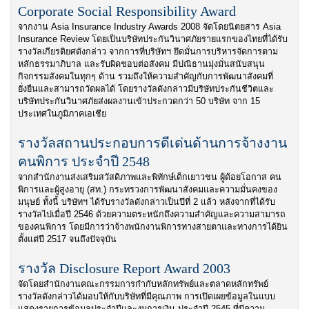
Corporate Social Responsibility Award
จากงาน Asia Insurance Industry Awards 2008 จัดโดยนิตยสาร Asia
Insurance Review โดยเป็นบริษัทประกันวินาศภัยรายแรกของไทยที่ได้รับ
รางวัลเกียรติยศดังกล่าว จากการที่บริษัทฯ ยึดมั่นการบริหารจัดการตาม
หลักธรรมาภิบาล และรับผิดชอบต่อสังคม มีปณิธานมุ่งมั่นสนับสนุน
กิจกรรมสังคมในทุกๆ ด้าน รวมถึงให้ความสำคัญกับการพัฒนาสังคมที่
ยั่งยืนและสามารถวัดผลได้ โดยรางวัลดังกล่าวมีบริษัทประกันชีวิตและ
บริษัทประกันวินาศภัยส่งผลงานเข้าประกวดกว่า 50 บริษัท จาก 15
ประเทศในภูมิภาคเอเชีย
รางวัลสถานประกอบการดีเด่นด้านการจ้างงาน
คนพิการ ประจำปี 2548
จากสำนักงานส่งเสริมสวัสดิภาพและพิทักษ์เด็กเยาวชน ผู้ด้อยโอกาส คน
พิการและผู้สูงอายุ (สท.) กระทรวงการพัฒนาสังคมและความมั่นคงของ
มนุษย์ ทั้งนี้ บริษัทฯ ได้รับรางวัลดังกล่าวเป็นปีที่ 2 แล้ว หลังจากที่ได้รับ
รางวัลไปเมื่อปี 2546 ด้วยความตระหนักถึงความสำคัญและความสามารถ
ของคนพิการ โดยมีการว่าจ้างพนักงานพิการทางสายตาและทางการได้ยิน
ตั้งแต่ปี 2517 จนถึงปัจจุบัน
รางวัล Disclosure Report Award 2003
จัดโดยสำนักงานคณะกรรมการกำกับหลักทรัพย์และตลาดหลักทรัพย์
รางวัลดังกล่าวได้มอบให้กับบริษัทที่มีคุณภาพ การเปิดเผยข้อมูลในแบบ