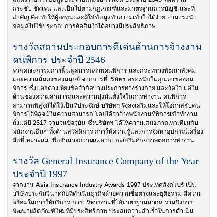
แสดงรายการข้อมูลประจำปีและงบการเงิน ประจำปี 2545 ที่มีความ
กระชับ ชัดเจน และเป็นไปตามกฎเกณฑ์และมาตรฐานการบัญชี และที่
สำคัญ คือ ทำให้ผู้ลงทุนและผู้ใช้ข้อมูลทำความเข้าใจได้ง่าย สามารถนำ
ข้อมูลไปใช้ประกอบการตัดสินใจได้อย่างมีประสิทธิภาพ
รางวัลสถานประกอบการดีเด่นด้านการจ้างงาน
คนพิการ ประจำปี 2546
จากคณะกรรมการฟื้นฟูสมรรถภาพคนพิการ และกระทรวงพัฒนาสังคม
และความมั่นคงของมนุษย์ จากการที่บริษัทฯ ตระหนักในคุณค่าของคน
พิการ ซึ่งแตกต่างเพียงข้อจำกัดบางประการทางร่างกาย และจิตใจ แต่ใน
ด้านของความสามารถและความมุ่งมั่นตั้งใจในการทำงาน คนพิการ
สามารถพิสูจน์ได้ให้เป็นที่ประจักษ์ บริษัทฯ จึงส่งเสริมและให้โอกาสกับคน
พิการได้พิสูจน์ในความสามารถ โดยได้ว่าจ้างพนักงานที่พิการเข้าทำงาน
ตั้งแต่ปี 2517 จวบจนปัจจุบัน ซึ่งบริษัทฯ ได้ให้ความเสมอภาคเท่าเทียมกับ
พนักงานอื่นๆ ทั้งด้านสวัสดิการ การให้ความรู้และการจัดหาอุปกรณ์เครื่อง
มือที่เหมาะสม เพื่ออำนวยความสะดวกและเสริมศักยภาพต่อการทำงาน
รางวัล General Insurance Company of the Year
ประจำปี 1997
จากงาน Asia Insurance Industry Awards 1997 ประเทศสิงคโปร์ เป็น
บริษัทประกันวินาศภัยที่ดำเนินธุรกิจด้วยความซื่อตรงและยุติธรรม มีความ
พร้อมในการให้บริการ การบริหารงานที่ได้มาตรฐานสากล รวมถึงการ
พัฒนาผลิตภัณฑ์ใหม่ที่มีประสิทธิภาพ ประสบความสำเร็จในการดำเนิน