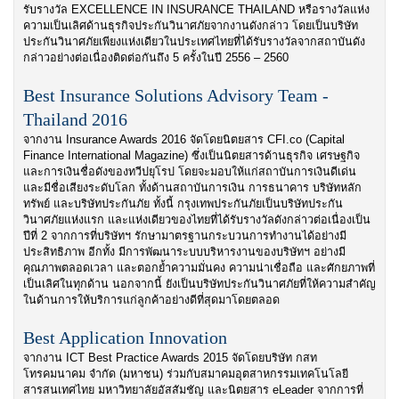
รับรางวัล EXCELLENCE IN INSURANCE THAILAND หรือรางวัลแห่ง
ความเป็นเลิศด้านธุรกิจประกันวินาศภัยจากงานดังกล่าว โดยเป็นบริษัท
ประกันวินาศภัยเพียงแห่งเดียวในประเทศไทยที่ได้รับรางวัลจากสถาบันดัง
กล่าวอย่างต่อเนื่องติดต่อกันถึง 5 ครั้งในปี 2556 – 2560
Best Insurance Solutions Advisory Team -
Thailand 2016
จากงาน Insurance Awards 2016 จัดโดยนิตยสาร CFI.co (Capital
Finance International Magazine) ซึ่งเป็นนิตยสารด้านธุรกิจ เศรษฐกิจ
และการเงินชื่อดังของทวีปยุโรป โดยจะมอบให้แก่สถาบันการเงินดีเด่น
และมีชื่อเสียงระดับโลก ทั้งด้านสถาบันการเงิน การธนาคาร บริษัทหลัก
ทรัพย์ และบริษัทประกันภัย ทั้งนี้ กรุงเทพประกันภัยเป็นบริษัทประกัน
วินาศภัยแห่งแรก และแห่งเดียวของไทยที่ได้รับรางวัลดังกล่าวต่อเนื่องเป็น
ปีที่ 2 จากการที่บริษัทฯ รักษามาตรฐานกระบวนการทำงานได้อย่างมี
ประสิทธิภาพ อีกทั้ง มีการพัฒนาระบบบริหารงานของบริษัทฯ อย่างมี
คุณภาพตลอดเวลา และตอกย้ำความมั่นคง ความน่าเชื่อถือ และศักยภาพที่
เป็นเลิศในทุกด้าน นอกจากนี้ ยังเป็นบริษัทประกันวินาศภัยที่ให้ความสำคัญ
ในด้านการให้บริการแก่ลูกค้าอย่างดีที่สุดมาโดยตลอด
Best Application Innovation
จากงาน ICT Best Practice Awards 2015 จัดโดยบริษัท กสท
โทรคมนาคม จำกัด (มหาชน) ร่วมกับสมาคมอุตสาหกรรมเทคโนโลยี
สารสนเทศไทย มหาวิทยาลัยอัสสัมชัญ และนิตยสาร eLeader จากการที่