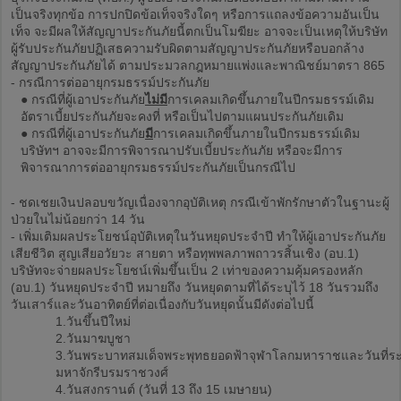
เป็นจริงทุกข้อ การปกปิดข้อเท็จจริงใดๆ หรือการแถลงข้อความอันเป็น
เท็จ จะมีผลให้สัญญาประกันภัยนี้ตกเป็นโมฆียะ อาจจะเป็นเหตุให้บริษัท
ผู้รับประกันภัยปฏิเสธความรับผิดตามสัญญาประกันภัยหรือบอกล้าง
สัญญาประกันภัยได้ ตามประมวลกฎหมายแพ่งและพาณิชย์มาตรา 865
- กรณีการต่ออายุกรมธรรม์ประกันภัย
● กรณีที่ผู้เอาประกันภัย
ไม่มี
การเคลมเกิดขึ้นภายในปีกรมธรรม์เดิม
อัตราเบี้ยประกันภัยจะคงที่ หรือเป็นไปตามแผนประกันภัยเดิม
● กรณีที่ผู้เอาประกันภัย
มี
การเคลมเกิดขึ้นภายในปีกรมธรรม์เดิม
บริษัทฯ อาจจะมีการพิจารณาปรับเบี้ยประกันภัย หรือจะมีการ
พิจารณาการต่ออายุกรมธรรม์ประกันภัยเป็นกรณีไป
- ชดเชยเงินปลอบขวัญเนื่องจากอุบัติเหตุ กรณีเข้าพักรักษาตัวในฐานะผู้
ป่วยในไม่น้อยกว่า 14 วัน
- เพิ่มเติมผลประโยชน์อุบัติเหตุในวันหยุดประจำปี ทำให้ผู้เอาประกันภัย
เสียชีวิต สูญเสียอวัยวะ สายตา หรือทุพพลภาพถาวรสิ้นเชิง (อบ.1)
บริษัทจะจ่ายผลประโยชน์เพิ่มขึ้นเป็น 2 เท่าของความคุ้มครองหลัก
(อบ.1) วันหยุดประจำปี หมายถึง วันหยุดตามที่ได้ระบุไว้ 18 วันรวมถึง
วันเสาร์และวันอาทิตย์ที่ต่อเนื่องกับวันหยุดนั้นมีดังต่อไปนี้
1.วันขึ้นปีใหม่
2.วันมาฆบูชา
3.วันพระบาทสมเด็จพระพุทธยอดฟ้าจุฬาโลกมหาราชและวันที่ระ
มหาจักรีบรมราชวงศ์
4.วันสงกรานต์ (วันที่ 13 ถึง 15 เมษายน)