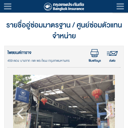
รายชื่ออู่ซ่อมมาตรฐาน / ศูนย์ซ่อมตัวแทน
จำหน่าย
ไพชยนต์การาจ
459 แขวง บางจาก เขต พระโขนง กรุงเทพมหานคร
พิมพ์ข้อมูล
ส่งต่อ