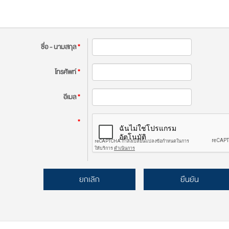
ชื่อ - นามสกุล
*
โทรศัพท์
*
อีเมล
*
*
ยกเลิก
ยืนยัน