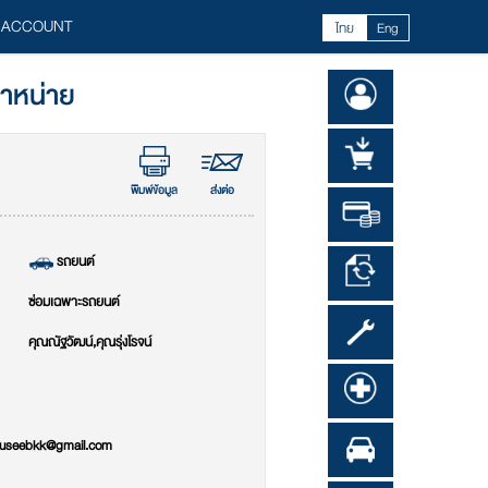
 ACCOUNT
ไทย
Eng
จำหน่าย
พิมพ์ข้อมูล
ส่งต่อ
รถยนต์
ซ่อมเฉพาะรถยนต์
คุณณัฐวัฒน์,คุณรุ่งโรจน์
auseebkk@gmail.com