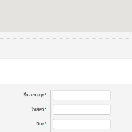
ชื่อ - นามสกุล
*
โทรศัพท์
*
อีเมล
*