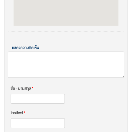
แสดงความคิดเห็น
ชื่อ - นามสกุล
*
โทรศัพท์
*