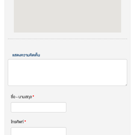
แสดงความคิดเห็น
ชื่อ - นามสกุล
*
โทรศัพท์
*