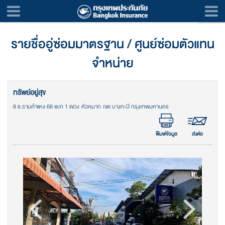
รายชื่ออู่ซ่อมมาตรฐาน / ศูนย์ซ่อมตัวแทน
จำหน่าย
ทรัพย์อยู่สุข
8 ซ.รามคำแหง 68 แยก 1 แขวง หัวหมาก เขต บางกะปิ กรุงเทพมหานคร
พิมพ์ข้อมูล
ส่งต่อ