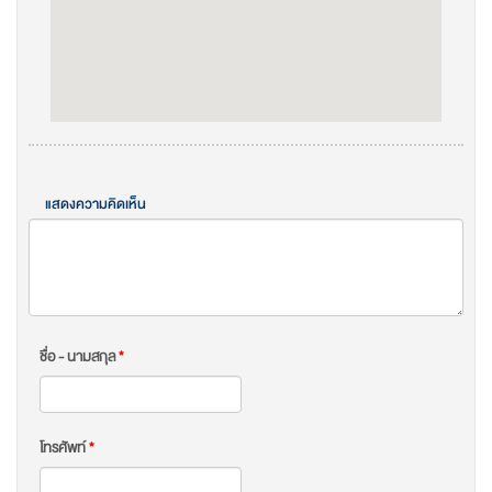
แสดงความคิดเห็น
ชื่อ - นามสกุล
*
โทรศัพท์
*