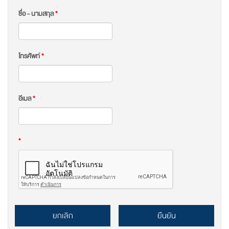
ชื่อ - นามสกุล
*
โทรศัพท์
*
อีเมล
*
*
ยกเลิก
ยืนยัน