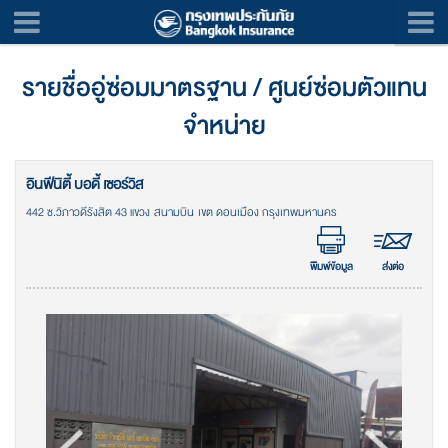
รายชื่ออู่ซ่อมมาตรฐาน / ศูนย์ซ่อมตัวแทน
จำหน่าย
อินฟีนิตี้ บอดี้ เซอร์วิส
442 ซ.วิภาวดีรังสิต 43 แขวง สนามบิน เขต ดอนเมือง กรุงเทพมหานคร
พิมพ์ข้อมูล
ส่งต่อ