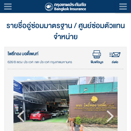
รายชื่ออู่ซ่อมมาตรฐาน / ศูนย์ซ่อมตัวแทน
จำหน่าย
โพธิ์ทอง บอดี้เพนท์
626/8 แขวง ประเวศ เขต ประเวศ กรุงเทพมหานคร
พิมพ์ข้อมูล
ส่งต่อ