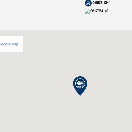
0 5578 1344
0817074142
Google Map