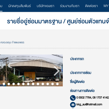
ลม
นักลงทุนสัมพันธ์
บริษัทของเรา
ร่วมงานกับเรา
ติดต่อเรา
MY
รายชื่ออู่ซ่อมมาตรฐาน / ศูนย์ซ่อมตัวแทน
. คลองขลุง กำแพงเพชร
ประเภทรถ
ประเภทการซ่อม
ชื่อผู้ติดต่อ
ช่องทางการติดต่อ
0 5502 7764, 08 1707 4142
kkg_au@hotmail.com