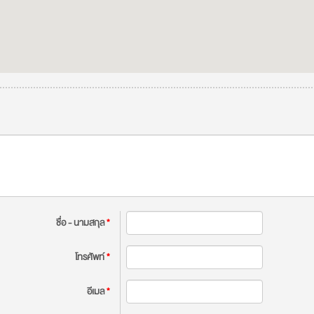
ชื่อ - นามสกุล
*
โทรศัพท์
*
อีเมล
*