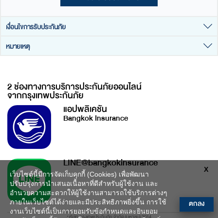
เงื่อนไขการรับประกันภัย
หมายเหตุ
- รับประกันภัยตั้งแต่อายุ 1 - 60 ปี และสามารถต่ออายุกรมธรรม์ได้
จนถึงอายุ 65 ปี
- มีสุขภาพแข็งแรง ไม่เคยเป็นหรือตรวจพบว่าเป็นโรคร้ายแรงมาก่อน
- กรณีตรวจพบโรคมะเร็งผิวหนังจะได้รับความคุ้มครองเฉพาะข้อ 2
เช่น โรคไวรัสตับอักเสบบีและซี โรคเอดส์ ปอดอักเสบเรื้อรัง ตับแข็ง ตับ
ตามตารางความคุ้มครองเท่านั้น
อักเสบ ลำไส้ใหญ่อักเสบเรื้อรัง ปากมดลูก/ช่องคลอดอักเสบเรื้อรัง
2 ช่องทางการบริการประกันภัยออนไลน์
- เบี้ยประกันภัยคิดจากอายุเมื่อเริ่มเอาประกันภัยและคงที่ตลอดไปไม่เพิ่ม
เป็นต้น
จากกรุงเทพประกันภัย
ตามอายุ
- สูบบุหรี่ไม่เกินวันละ 10 มวน
- ไม่คุ้มครองการรักษาโรคมะเร็งด้วยวิธีฮอร์โมนบำบัด
แอปพลิเคชัน
- บิดา มารดา พี่ หรือน้อง ไม่เคยตรวจพบว่าเป็นโรคมะเร็งภาวะ
- ในการคำนวณอายุ เศษของวันหรือเดือนให้ปัดขึ้น
Bangkok Insurance
พันธุกรรมมาก่อน
- ควรทำความเข้าใจในรายละเอียดความคุ้มครองและเงื่อนไขก่อน
- สามารถสมัครทำประกันภัยได้สูงสุดด้วยทุนประกันภัยรวมกันแล้วทุก
ตัดสินใจทำประกันภัยทุกครั้ง
ฉบับไม่เกินคนละ 1,500,000 บาท
- การแถลงสุขภาพเป็นปัจจัยหนึ่งในการพิจารณารับประกันภัยหรือจ่าย
เงินตามสัญญาประกันภัย
- บริษัทฯ จะจัดส่งกรมธรรม์รูปแบบอิเล็กทรอนิกส์ (e-Policy) ให้แก่ผู้เอา
LINE@bangkokinsurance
ประกันภัยทางอีเมลที่แจ้งไว้
X
เว็บไซต์นี้มีการจัดเก็บคุกกี้ (Cookies) เพื่อพัฒนา
ปรับปรุงการนำเสนอเนื้อหาที่ดีสำหรับผู้ใช้งาน และ
อำนวยความสะดวกให้ผู้ใช้งานสามารถใช้บริการต่างๆ
ตกลง
ภายในเว็บไซต์ได้ง่ายและมีประสิทธิภาพยิ่งขึ้น การใช้
งานเว็บไซต์นี้เป็นการยอมรับข้อกำหนดและยินยอม
บริษัท กรุงเทพประกันภัย จำกัด (มหาชน) 2014