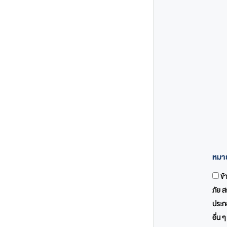
หมาย
ข้
ภัย ส
ประกอ
อื่น 