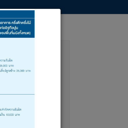
นชัวรันส์)