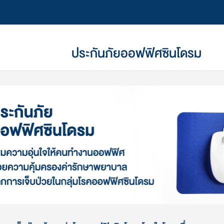
ประกันภัยออฟฟิศซินโดรม