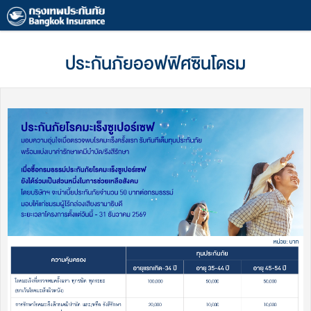
\
ประกันภัยออฟฟิศซินโดรม