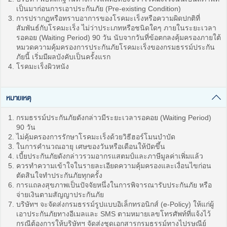
เป็นมาก่อนการเอาประกันภัย (Pre-existing Condition)
การปรากฏหรือทราบอาการของโรคมะเร็งหรือความผิดปกติที่
สัมพันธ์กับโรคมะเร็ง ไม่ว่าประเภทหรือชนิดใดๆ ภายในระยะเวลา
รอคอย (Waiting Period) 90 วัน นับจากวันที่ข้อตกลงคุ้มครองภายใต้
หมวดความคุ้มครองการประกันภัยโรคมะเร็งของกรมธรรม์ประกัน
ภัยนี้ เริ่มมีผลบังคับเป็นครั้งแรก
โรคมะเร็งผิวหนัง
หมายเหตุ
กรมธรรม์ประกันภัยดังกล่าวมีระยะเวลารอคอย (Waiting Period)
90 วัน
ไม่คุ้มครองการรักษาโรคมะเร็งด้วยวิธีฮอร์โมนบำบัด
ในการคำนวณอายุ เศษของวันหรือเดือนให้ปัดขึ้น
เบี้ยประกันภัยดังกล่าวรวมอากรแสตมป์และภาษีมูลค่าเพิ่มแล้ว
ควรทำความเข้าใจในรายละเอียดความคุ้มครองและเงื่อนไขก่อน
ตัดสินใจทำประกันภัยทุกครั้ง
การแถลงสุขภาพเป็นปัจจัยหนึ่งในการพิจารณารับประกันภัย หรือ
จ่ายเงินตามสัญญาประกันภัย
บริษัทฯ จะจัดส่งกรมธรรม์รูปแบบอิเล็กทรอนิกส์ (e-Policy) ให้แก่ผู้
เอาประกันภัยทางอีเมลและ SMS ตามหมายเลขโทรศัพท์ที่แจ้งไว้
กรณีต้องการให้บริษัทฯ จัดส่งชุดเอกสารกรมธรรม์ทางไปรษณีย์